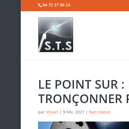
04 72 37 06 24
LE POINT SUR :
TRONÇONNER 
par
stssarl
|
9 Fév, 2021
|
Non classé