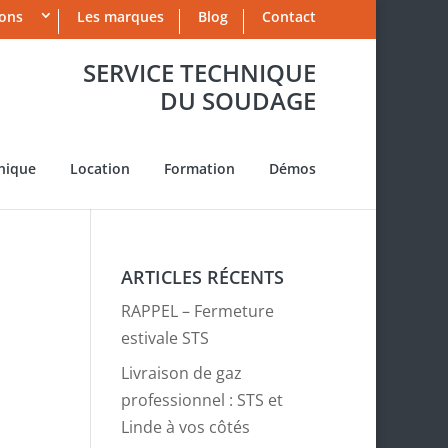
ions
Les marques
Blog
Contact
SERVICE TECHNIQUE
DU SOUDAGE
nique
Location
Formation
Démos
ARTICLES RÉCENTS
RAPPEL – Fermeture
estivale STS
Livraison de gaz
professionnel : STS et
Linde à vos côtés