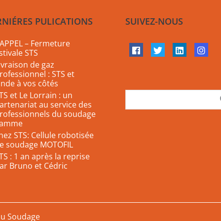
RNIÉRES PULICATIONS
SUIVEZ-NOUS
APPEL – Fermeture
stivale STS
ivraison de gaz
rofessionnel : STS et
inde à vos côtés
TS et Le Lorrain : un
artenariat au service des
rofessionnels du soudage
lamme
hez STS: Cellule robotisée
e soudage MOTOFIL
TS : 1 an après la reprise
ar Bruno et Cédric
du Soudage