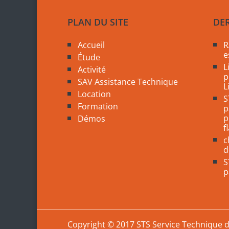
PLAN DU SITE
DE
Accueil
R
e
Étude
L
Activité
p
SAV Assistance Technique
L
Location
S
Formation
p
p
Démos
f
c
d
S
p
Copyright © 2017 STS Service Technique 