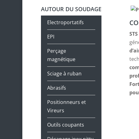
AUTOUR DU SOUDAGE
CO
Electroportatifs
STS 
EPI
gén
d’ai
Perçage
tec
magnétique
com
Sciage à ruban
prof
For
Abrasifs
pou
Positionneurs et
Vireurs
Outils coupants