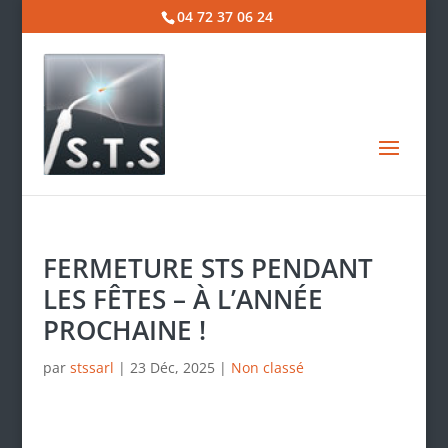
04 72 37 06 24
FERMETURE STS PENDANT
LES FÊTES – À L’ANNÉE
PROCHAINE !
par
stssarl
|
23 Déc, 2025
|
Non classé